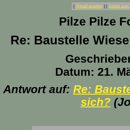
[
Thread ansehen
]
[
Zurück zum 
Pilze Pilze 
Re: Baustelle Wiese
Geschriebe
Datum: 21. Mä
Antwort auf:
Re: Bauste
sich?
(Jo