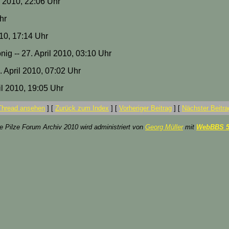
il 2010, 22:06 Uhr
Uhr
010, 17:14 Uhr
g -- 27. April 2010, 03:10 Uhr
7. April 2010, 07:02 Uhr
ril 2010, 19:05 Uhr
Thread ansehen
]
[
Zurück zum Index
]
[
Vorheriger Beitrag
]
[
Nächster Beitra
ze Pilze Forum Archiv 2010 wird administriert von
Georg Müller
mit
WebBBS 5