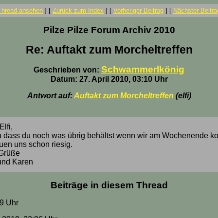
Thread ansehen
]
[
Zurück zum Index
]
[
Vorheriger Beitrag
]
[
Nächster Beitra
Pilze Pilze Forum Archiv 2010
Re: Auftakt zum Morcheltreffen
Schwammerlkönig
Geschrieben von:
Datum: 27. April 2010, 03:10 Uhr
Antwort auf:
Auftakt zum Morcheltreffen
(elfi)
lfi,
u dass du noch was übrig behältst wenn wir am Wochenende 
euen uns schon riesig.
 Grüße
und Karen
Beiträge in diesem Thread
29 Uhr