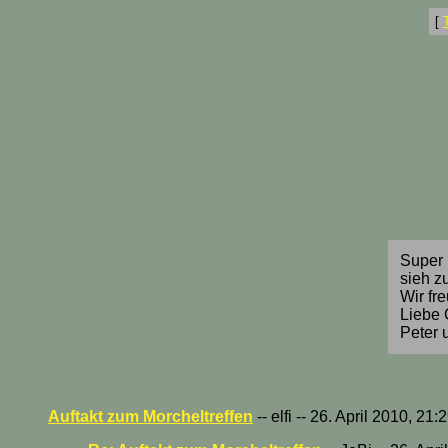
[
Super E
sieh z
Wir fr
Liebe
Peter 
Auftakt zum Morcheltreffen
-- elfi -- 26. April 2010, 21: