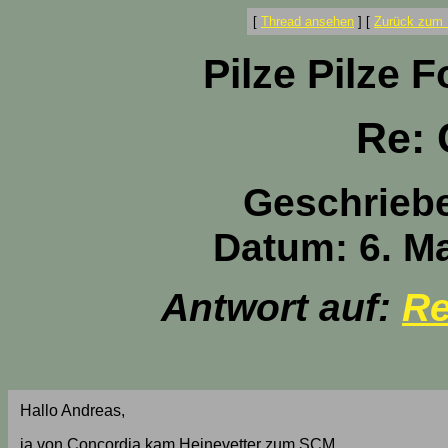
[
Thread ansehen
]
[
Zurück zum 
Pilze Pilze 
Re: 
Geschrieb
Datum: 6. Ma
Antwort auf:
Re
Hallo Andreas,
ja von Concordia kam Heinevetter zum SCM.