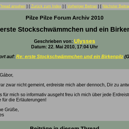
Thread ansehen
]
[
Zurück zum Index
]
[
Vorheriger Beitrag
]
[
Nächster Beitra
Pilze Pilze Forum Archiv 2010
 erste Stockschwämmchen und ein Birken
Ulysses
Geschrieben von:
Datum: 22. Mai 2010, 17:04 Uhr
rt auf:
Re: erste Stockschwämmchen und ein Birkenpilz
(G
 Gábor,
war zwar nicht gemeint, erdreiste mich aber dennoch, Dir zu ant
für mich so informativ ausgeht freu ich mich über jede Erdreist
 für die Erläuterungen!
e Grüße,
es
Beiträge in diesem Thread