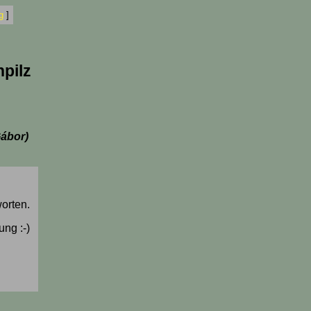
g
]
pilz
ábor)
worten.
ung :-)