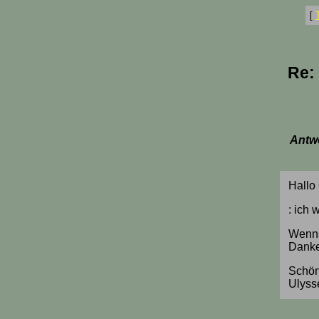
[
Re:
Antwo
Hallo
: ich 
Wenns 
Danke
Schön
Ulyss