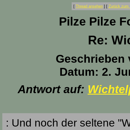
[
Thread ansehen
]
[
Zurück zum 
Pilze Pilze 
Re: Wi
Geschrieben
Datum: 2. Ju
Antwort auf:
Wichtel
: Und noch der seltene "W