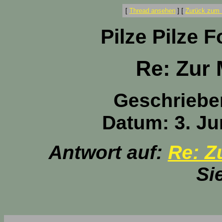
[
Thread ansehen
]
[
Zurück zum 
Pilze Pilze 
Re: Zur 
Geschriebe
Datum: 3. Ju
Antwort auf:
Re: Z
Si