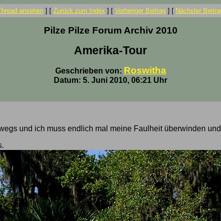
Thread ansehen
]
[
Zurück zum Index
]
[
Vorheriger Beitrag
]
[
Nächster Beitra
Pilze Pilze Forum Archiv 2010
Amerika-Tour
Roswitha
Geschrieben von:
Datum: 5. Juni 2010, 06:21 Uhr
rwegs und ich muss endlich mal meine Faulheit überwinden und
s.