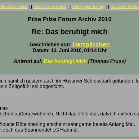
Thread ansehen
]
[
Zurück zum Index
]
[
Vorheriger Beitrag
]
[
Nächster Beitra
Pilze Pilze Forum Archiv 2010
Re: Das beruhigt mich
Harzpilzchen
Geschrieben von:
Datum: 13. Juni 2010, 01:14 Uhr
Antwort auf:
Das beruhigt mich
(Thomas Pruss)
 ich nämlich gestern auch im Husumer Schlosspark gefunden. I
mein Zeitgefühl sei abgestürzt.
mas
t schon außergewöhnlich. Nicht das erste mal, daß ich diesen so 
iolette Rötelritterling erscheint sehr gerne bereits Anfang Mai.
st doch das Spannende! LG Hartmut