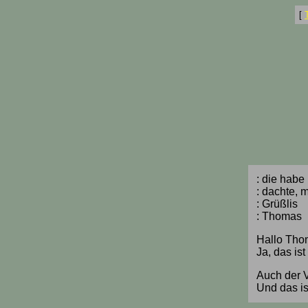
[
: die habe
: dachte, 
: Grüßlis
: Thomas
Hallo Tho
Ja, das is
Auch der V
Und das i