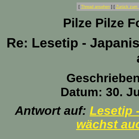
[
Thread ansehen
]
[
Zurück zum 
Pilze Pilze 
Re: Lesetip - Japani
Geschriebe
Datum: 30. Ju
Antwort auf:
Lesetip 
wächst auc