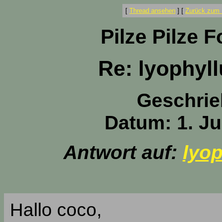
[
Thread ansehen
]
[
Zurück zum 
Pilze Pilze 
Re: lyophyl
Geschrie
Datum: 1. Ju
Antwort auf:
lyop
Hallo coco,