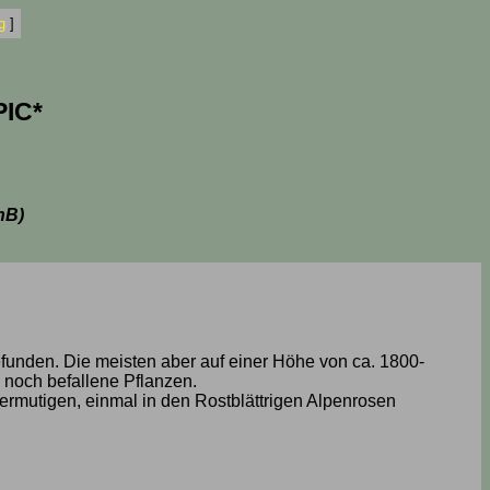
g
]
PIC*
nB)
efunden. Die meisten aber auf einer Höhe von ca. 1800-
 noch befallene Pflanzen.
n ermutigen, einmal in den Rostblättrigen Alpenrosen