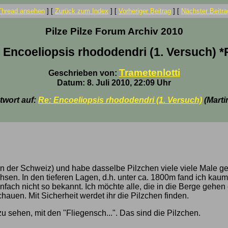
Thread ansehen
]
[
Zurück zum Index
]
[
Vorheriger Beitrag
]
[
Nächster Beitra
Pilze Pilze Forum Archiv 2010
 Encoeliopsis rhododendri (1. Versuch) *
Trametenlotti
Geschrieben von:
Datum: 8. Juli 2010, 22:09 Uhr
twort auf:
Re: Encoeliopsis rhododendri (1. Versuch)
(Marti
 in der Schweiz) und habe dasselbe Pilzchen viele viele Male g
sen. In den tieferen Lagen, d.h. unter ca. 1800m fand ich kaum
einfach nicht so bekannt. Ich möchte alle, die in die Berge gehe
uen. Mit Sicherheit werdet ihr die Pilzchen finden.
 zu sehen, mit den "Fliegensch...". Das sind die Pilzchen.