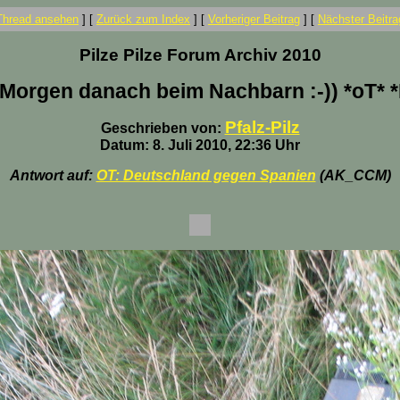
Thread ansehen
]
[
Zurück zum Index
]
[
Vorheriger Beitrag
]
[
Nächster Beitra
Pilze Pilze Forum Archiv 2010
Morgen danach beim Nachbarn :-)) *oT* *
Pfalz-Pilz
Geschrieben von:
Datum: 8. Juli 2010, 22:36 Uhr
Antwort auf:
OT: Deutschland gegen Spanien
(AK_CCM)