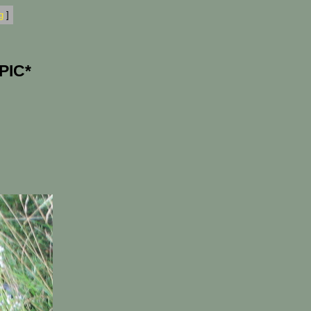
g
]
PIC*