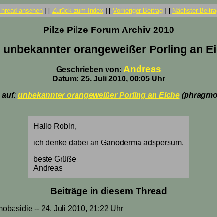
Thread ansehen
]
[
Zurück zum Index
]
[
Vorheriger Beitrag
]
[
Nächster Beitra
Pilze Pilze Forum Archiv 2010
 unbekannter orangeweißer Porling an E
Andreas
Geschrieben von:
Datum: 25. Juli 2010, 00:05 Uhr
 auf:
unbekannter orangeweißer Porling an Eiche
(phragmo
Hallo Robin,
ich denke dabei an Ganoderma adspersum.
beste Grüße,
Andreas
Beiträge in diesem Thread
obasidie -- 24. Juli 2010, 21:22 Uhr