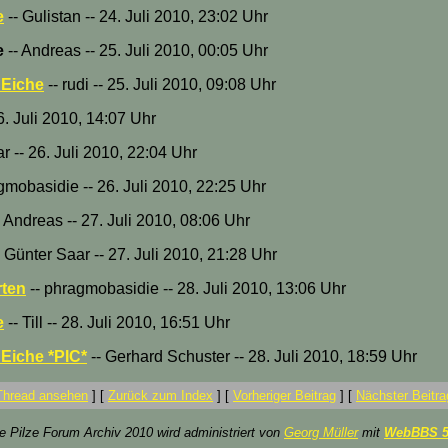
e
-- Gulistan -- 24. Juli 2010, 23:02 Uhr
e
-- Andreas -- 25. Juli 2010, 00:05 Uhr
 Eiche
-- rudi -- 25. Juli 2010, 09:08 Uhr
. Juli 2010, 14:07 Uhr
r -- 26. Juli 2010, 22:04 Uhr
gmobasidie -- 26. Juli 2010, 22:25 Uhr
 Andreas -- 27. Juli 2010, 08:06 Uhr
 Günter Saar -- 27. Juli 2010, 21:28 Uhr
rten
-- phragmobasidie -- 28. Juli 2010, 13:06 Uhr
e
-- Till -- 28. Juli 2010, 16:51 Uhr
Eiche *PIC*
-- Gerhard Schuster -- 28. Juli 2010, 18:59 Uhr
Thread ansehen
]
[
Zurück zum Index
]
[
Vorheriger Beitrag
]
[
Nächster Beitra
ze Pilze Forum Archiv 2010 wird administriert von
Georg Müller
mit
WebBBS 5