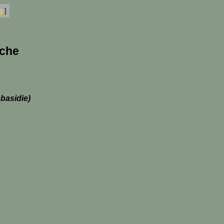
g
]
iche
basidie)