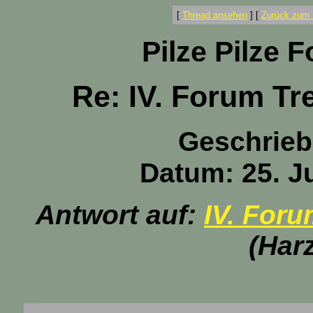
[
Thread ansehen
]
[
Zurück zum 
Pilze Pilze 
Re: IV. Forum Tr
Geschrieb
Datum: 25. Ju
Antwort auf:
IV. Foru
(Har