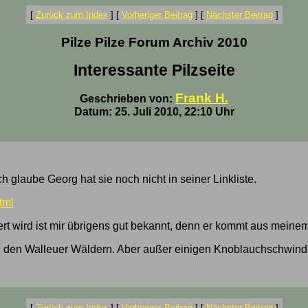
[
Zurück zum Index
]
[
Vorheriger Beitrag
]
[
Nächster Beitrag
]
Pilze Pilze Forum Archiv 2010
Interessante Pilzseite
Frank H.
Geschrieben von:
Datum: 25. Juli 2010, 22:10 Uhr
h glaube Georg hat sie noch nicht in seiner Linkliste.
tml
aitiert wird ist mir übrigens gut bekannt, denn er kommt aus me
den Walleuer Wäldern. Aber außer einigen Knoblauchschwindlig
[
Zurück zum Index
]
[
Vorheriger Beitrag
]
[
Nächster Beitrag
]