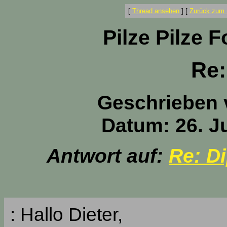
[
Thread ansehen
]
[
Zurück zum 
Pilze Pilze 
Re:
Geschrieben
Datum: 26. Ju
Antwort auf:
Re: D
: Hallo Dieter,