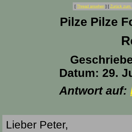
[
Thread ansehen
]
[
Zurück zum 
Pilze Pilze 
R
Geschrieb
Datum: 29. Ju
Antwort auf:
Lieber Peter,