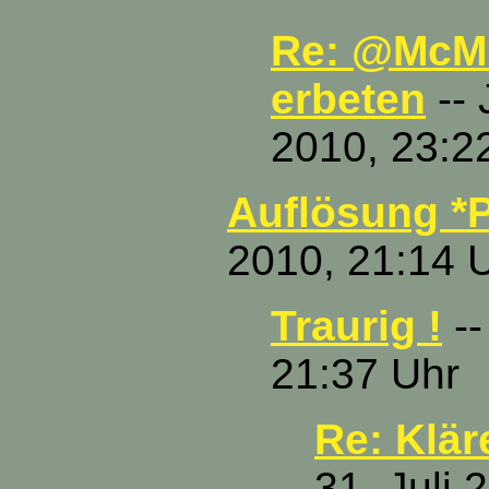
Re: @McMu
erbeten
-- 
2010, 23:2
Auflösung *P
2010, 21:14 
Traurig !
--
21:37 Uhr
Re: Klär
31. Juli 