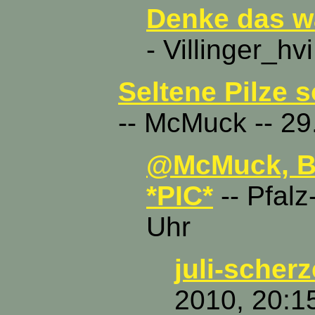
Denke das wa
- Villinger_hv
Seltene Pilze 
-- McMuck -- 29
@McMuck, Be
*PIC*
-- Pfalz
Uhr
juli-scherz
2010, 20:1