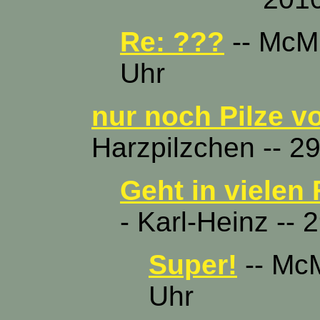
Re: ???
-- McMu
Uhr
nur noch Pilze vo
Harzpilzchen -- 29
Geht in vielen 
- Karl-Heinz -- 
Super!
-- McM
Uhr