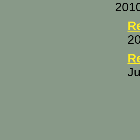
2010
R
20
R
Ju