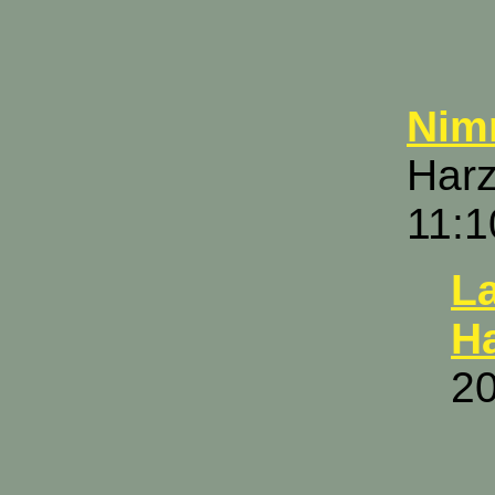
Nimm
Harz
11:1
La
H
20