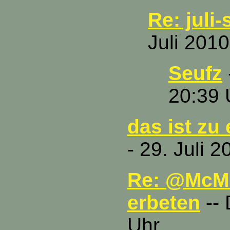
Re: juli
Juli 2010
Seufz
20:39 
das ist zu 
- 29. Juli 
Re: @McMu
erbeten
-- 
Uhr