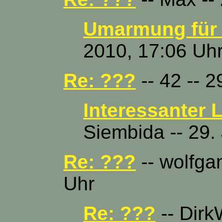
Umarmung für
2010, 17:06 Uh
Re: ???
-- 42 -- 2
Interessanter 
Siembida -- 29.
Re: ???
-- wolfgan
Uhr
Re: ???
-- Dirk