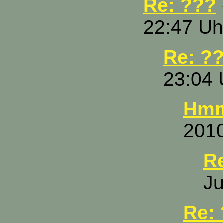
Re: ???
22:47 Uh
Re: ?
23:04 
Hmm
2010
R
Ju
Re: