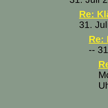
Re: Kl
31. Ju
Re: 
-- 3
Re
Mc
U