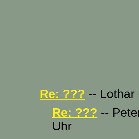
Re: ???
-- Lothar 
Re: ???
-- Pete
Uhr