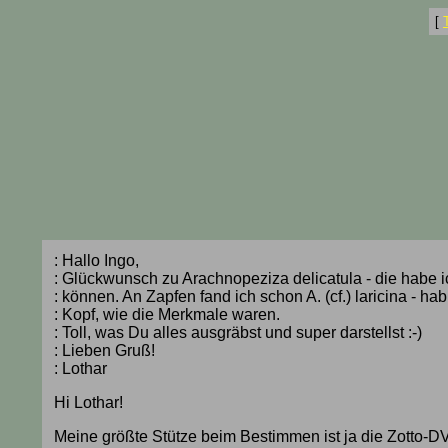
[
: Hallo Ingo,
: Glückwunsch zu Arachnopeziza delicatula - die habe i
: können. An Zapfen fand ich schon A. (cf.) laricina - hab
: Kopf, wie die Merkmale waren.
: Toll, was Du alles ausgräbst und super darstellst :-)
: Lieben Gruß!
: Lothar
Hi Lothar!
Meine größte Stütze beim Bestimmen ist ja die Zotto-DV