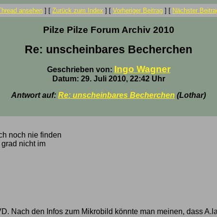
Thread ansehen
]
[
Zurück zum Index
]
[
Vorheriger Beitrag
]
[
Nächster Beitra
Pilze Pilze Forum Archiv 2010
Re: unscheinbares Becherchen
Ingo Wagner
Geschrieben von:
Datum: 29. Juli 2010, 22:42 Uhr
Antwort auf:
Re: unscheinbares Becherchen
(Lothar)
ch noch nie finden
 grad nicht im
D. Nach den Infos zum Mikrobild könnte man meinen, dass A.lar