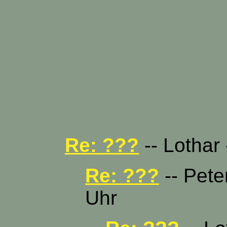
Re: ???
-- Lothar 
Re: ???
-- Pete
Uhr