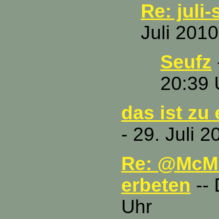
Re: juli
Juli 2010
Seufz
20:39 
das ist zu 
- 29. Juli 
Re: @McMu
erbeten
-- 
Uhr