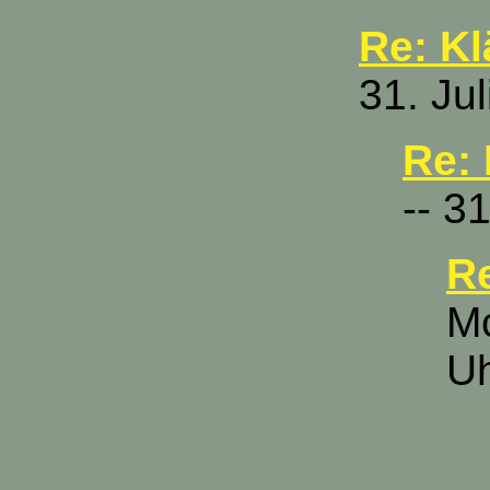
Re: Kl
31. Ju
Re: 
-- 3
Re
Mc
U