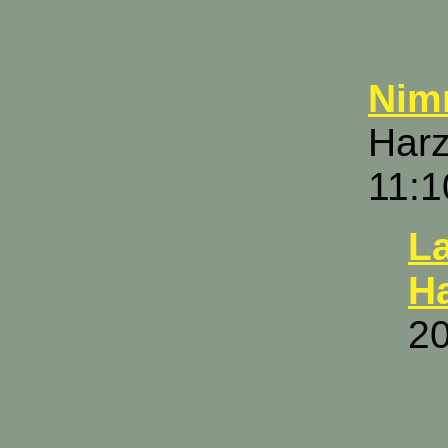
Nimm
Harz
11:1
La
H
20