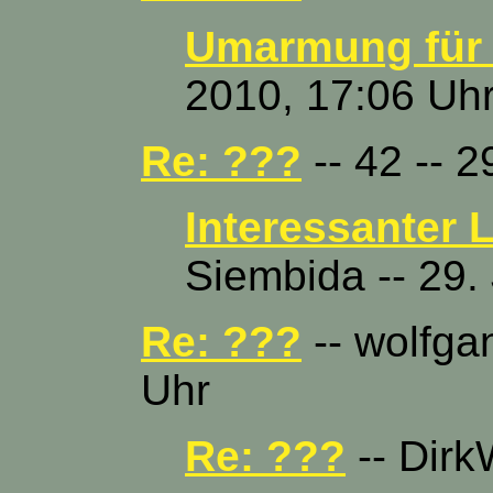
Umarmung für
2010, 17:06 Uh
Re: ???
-- 42 -- 2
Interessanter 
Siembida -- 29.
Re: ???
-- wolfgan
Uhr
Re: ???
-- Dirk