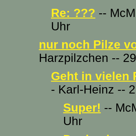
Re: ???
-- McMu
Uhr
nur noch Pilze vo
Harzpilzchen -- 29
Geht in vielen 
- Karl-Heinz -- 
Super!
-- McM
Uhr