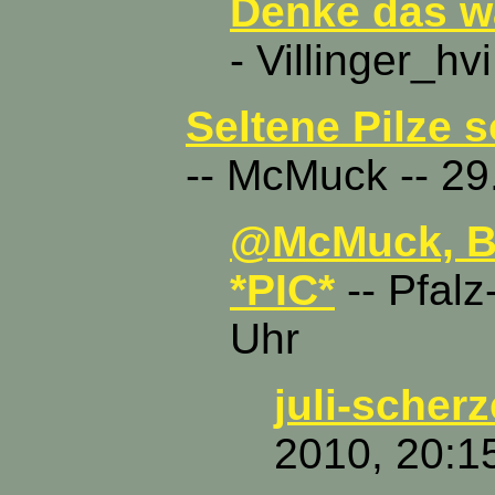
Denke das wa
- Villinger_hv
Seltene Pilze 
-- McMuck -- 29
@McMuck, Be
*PIC*
-- Pfalz
Uhr
juli-scherz
2010, 20:1