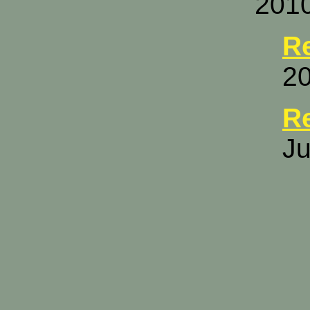
2010
R
20
R
Ju