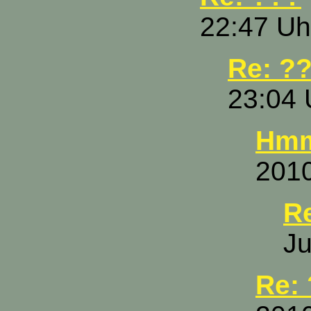
22:47 Uh
Re: ?
23:04 
Hmm
2010
R
Ju
Re: