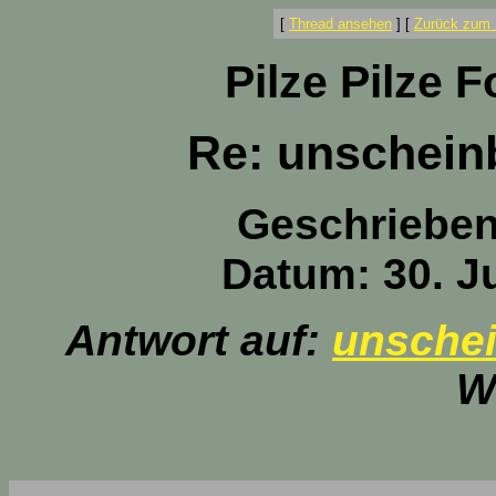
[
Thread ansehen
]
[
Zurück zum 
Pilze Pilze 
Re: unschein
Geschriebe
Datum: 30. Ju
Antwort auf:
unsche
W