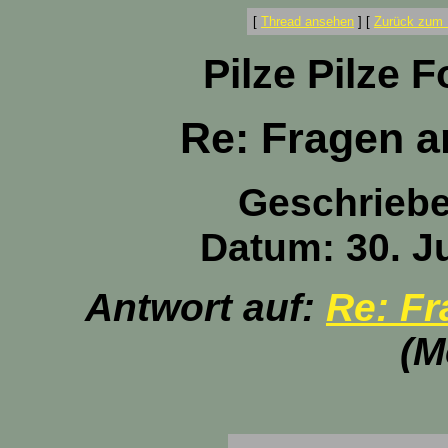
[
Thread ansehen
]
[
Zurück zum 
Pilze Pilze 
Re: Fragen a
Geschrieb
Datum: 30. Ju
Antwort auf:
Re: Fr
(M