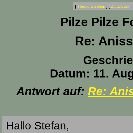
[
Thread ansehen
]
[
Zurück zum 
Pilze Pilze 
Re: Anis
Geschri
Datum: 11. Aug
Antwort auf:
Re: An
Hallo Stefan,