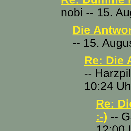
nobi -- 15. A
Die Antwort
-- 15. Augu
Re: Die 
-- Harzpi
10:24 Uh
Re: Di
:-)
-- G
12:00 