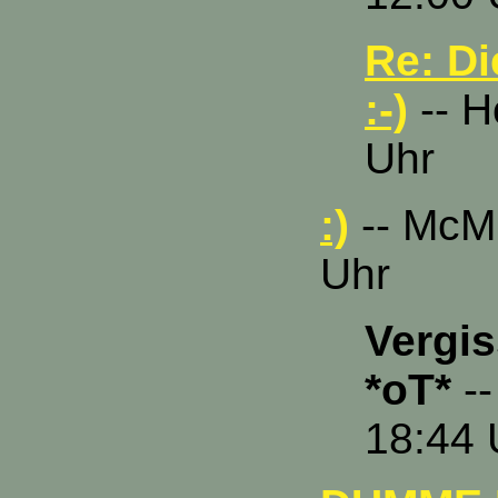
Re: Di
:-)
-- H
Uhr
:)
-- McMu
Uhr
Vergis
*oT*
--
18:44 