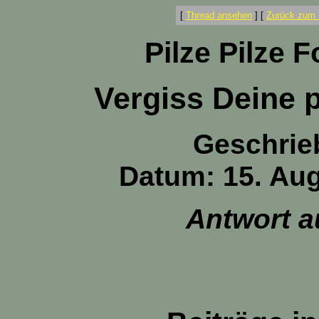
[
Thread ansehen
]
[
Zurück zum 
Pilze Pilze 
Vergiss Deine p
Geschrie
Datum: 15. Aug
Antwort a