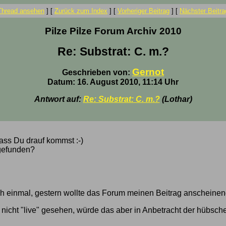
Thread ansehen
]
[
Zurück zum Index
]
[
Vorheriger Beitrag
]
[
Nächster Beitra
Pilze Pilze Forum Archiv 2010
Re: Substrat: C. m.?
Gernot
Geschrieben von:
Datum: 16. August 2010, 11:14 Uhr
Antwort auf:
Re: Substrat: C. m.?
(Lothar)
 dass Du drauf kommst :-)
gefunden?
h einmal, gestern wollte das Forum meinen Beitrag anscheinend
h nicht "live" gesehen, würde das aber in Anbetracht der hübsc