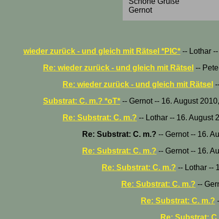
Schöne Grüße
Gernot
wieder zurück - und gleich mit Rätsel *PIC*
-- Lothar -
Re: wieder zurück - und gleich mit Rätsel
-- Pete
Re: wieder zurück - und gleich mit Rätsel
-
Substrat: C. m.? *oT*
-- Gernot -- 16. August 2010
Re: Substrat: C. m.?
-- Lothar -- 16. August
Re: Substrat: C. m.?
-- Gernot -- 16. A
Re: Substrat: C. m.?
-- Gernot -- 16. A
Re: Substrat: C. m.?
-- Lothar --
Re: Substrat: C. m.?
-- Ger
Re: Substrat: C. m.?
-
Re: Substrat: C