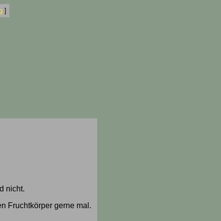
g
]
 nicht.
hen Fruchtkörper gerne mal.