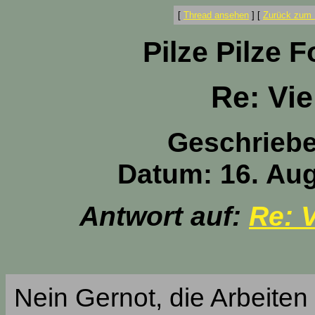
[
Thread ansehen
]
[
Zurück zum 
Pilze Pilze 
Re: Vie
Geschrieb
Datum: 16. Aug
Antwort auf:
Re: V
Nein Gernot, die Arbeite