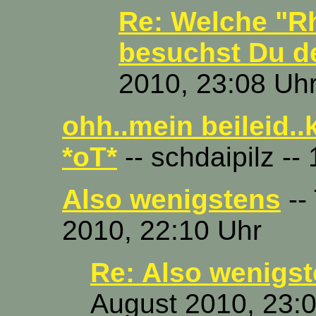
Re: Welche "R
besuchst Du d
2010, 23:08 Uh
ohh..mein beileid..k
*oT*
-- schdaipilz --
Also wenigstens
--
2010, 22:10 Uhr
Re: Also wenigs
August 2010, 23: