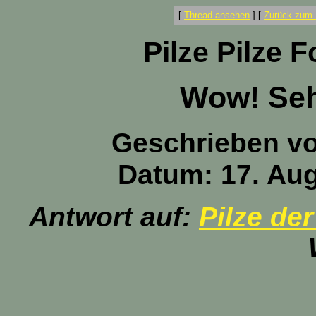
[
Thread ansehen
]
[
Zurück zum 
Pilze Pilze 
Wow! Seh
Geschrieben v
Datum: 17. Aug
Antwort auf:
Pilze der