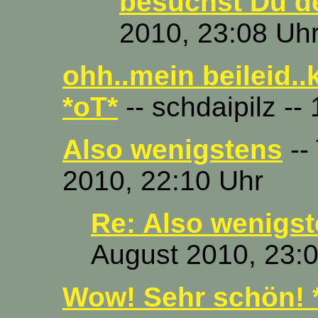
besuchst Du d
2010, 23:08 Uh
ohh..mein beileid..k
*oT*
-- schdaipilz --
Also wenigstens
--
2010, 22:10 Uhr
Re: Also wenigs
August 2010, 23:
Wow! Sehr schön! 