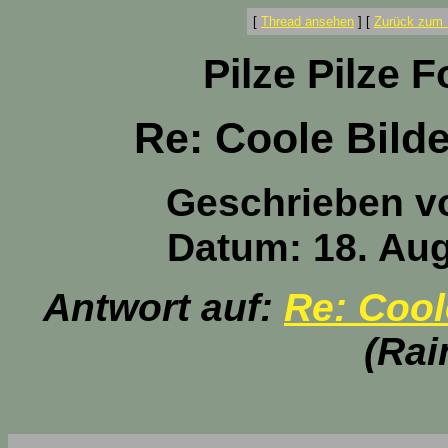
[
Thread ansehen
]
[
Zurück zum 
Pilze Pilze 
Re: Coole Bilde
Geschrieben v
Datum: 18. Aug
Antwort auf:
Re: Cool
(Rai