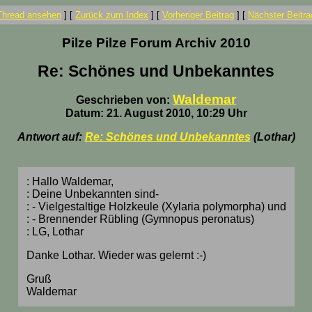
Thread ansehen
]
[
Zurück zum Index
]
[
Vorheriger Beitrag
]
[
Nächster Beitra
Pilze Pilze Forum Archiv 2010
Re: Schönes und Unbekanntes
Waldemar
Geschrieben von:
Datum: 21. August 2010, 10:29 Uhr
Antwort auf:
Re: Schönes und Unbekanntes
(Lothar)
: Hallo Waldemar,
: Deine Unbekannten sind-
: - Vielgestaltige Holzkeule (Xylaria polymorpha) und
: - Brennender Rübling (Gymnopus peronatus)
: LG, Lothar
Danke Lothar. Wieder was gelernt :-)
Gruß
Waldemar