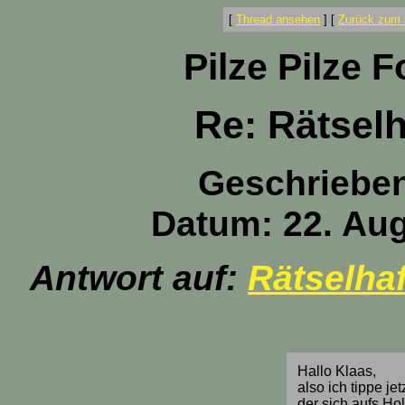
[
Thread ansehen
]
[
Zurück zum 
Pilze Pilze 
Re: Rätselh
Geschriebe
Datum: 22. Aug
Antwort auf:
Rätselhaf
Hallo Klaas,
also ich tippe je
der sich aufs Holz 