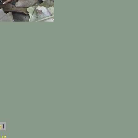
g
]
.12
.