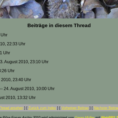
Beiträge in diesem Thread
 Uhr
010, 22:33 Uhr
51 Uhr
 23. August 2010, 23:10 Uhr
3:26 Uhr
t 2010, 23:40 Uhr
-- 24. August 2010, 10:00 Uhr
ust 2010, 13:32 Uhr
Thread ansehen
]
[
Zurück zum Index
]
[
Vorheriger Beitrag
]
[
Nächster Beitra
ze Pilze Forum Archiv 2010 wird administriert von
Georg Müller
mit
WebBBS 5