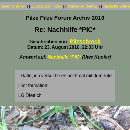
Thread ansehen
]
[
Zurück zum Index
]
[
Vorheriger Beitrag
]
[
Nächster Beitra
Pilze Pilze Forum Archiv 2010
Re: Nachhilfe *PIC*
Pilzschreck
Geschrieben von:
Datum: 23. August 2010, 22:33 Uhr
Antwort auf:
Nachhilfe *PIC*
(Uwe Kupfer)
: Hallo, ich versuche es nochmal mit dem Bild
Hier formatiert
LG Dietrich