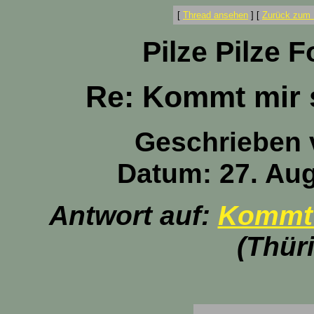
[
Thread ansehen
]
[
Zurück zum 
Pilze Pilze 
Re: Kommt mir 
Geschrieben
Datum: 27. Aug
Antwort auf:
Kommt 
(Thür