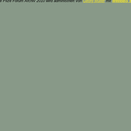
ze Pilze Forum Archiv 2010 wird administriert von
Georg Müller
mit
WebBBS 5