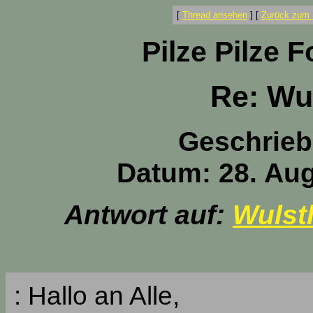
[
Thread ansehen
]
[
Zurück zum 
Pilze Pilze 
Re: Wul
Geschrieb
Datum: 28. Aug
Antwort auf:
Wulstl
: Hallo an Alle,