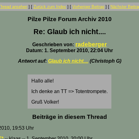
Thread ansehen
]
[
Zurück zum Index
]
[
Vorheriger Beitrag
]
[
Nächster Beitra
Pilze Pilze Forum Archiv 2010
Re: Glaub ich nicht....
radeberger
Geschrieben von:
Datum: 1. September 2010, 22:04 Uhr
Antwort auf:
Glaub ich nicht....
(Christoph G)
Hallo alle!
Ich denke an TT => Totentrompete.
Gruß Volker!
Beiträge in diesem Thread
2010, 19:53 Uhr
T*
-- klaas -- 1. September 2010, 20:00 Uhr