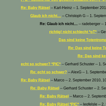
Re: Baby Rätsel
-- Karl-Heinz -- 1. September 20
Glaub ich nicht....
-- Christoph G -- 1. Septe
Re: Glaub ich nicht....
-- radeberger --
richtig! nicht schlecht *oT*
-- Ge
Das sind keine Totentromp
Re: Das sind keine T
Re: Das sind ke
echt so schwer? *PIC*
-- Gerhard Schuster -- 1. 
Re: echt so schwer?
-- AlexG -- 1. Septemb
Re: Baby Rätsel
-- Marco -- 2. September 2010, 1
Re: Baby Rätsel
-- Gerhard Schuster -- 2. S
Re: Baby Rätsel
-- Marco -- 2. Septem
Re: Baby Rätsel *PIC*
-- leofelsle -- 