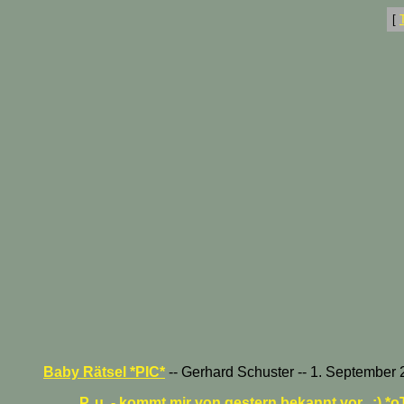
[
Baby Rätsel *PIC*
-- Gerhard Schuster -- 1. September 
P. u. - kommt mir von gestern bekannt vor...;) *o