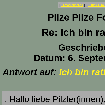
[
Thread ansehen
]
[
Zurück zum 
Pilze Pilze 
Re: Ich bin r
Geschrieb
Datum: 6. Septe
Antwort auf:
Ich bin ra
: Hallo liebe Pilzler(innen)