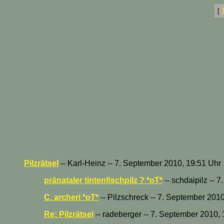
[
Pilzrätsel
-- Karl-Heinz -- 7. September 2010, 19:51 Uhr
pränataler tintenfischpilz ? *oT*
-- schdaipilz -- 
C. archeri *oT*
-- Pilzschreck -- 7. September 201
Re: Pilzrätsel
-- radeberger -- 7. September 2010,