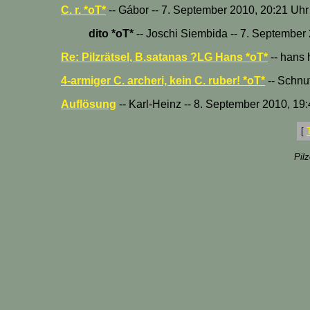
C. r. *oT*
-- Gábor -- 7. September 2010, 20:21 Uhr
dito *oT*
-- Joschi Siembida -- 7. September
Re: Pilzrätsel, B.satanas ?LG Hans *oT*
-- hans 
4-armiger C. archeri, kein C. ruber! *oT*
-- Schnuf
Auflösung
-- Karl-Heinz -- 8. September 2010, 19
[
Pil