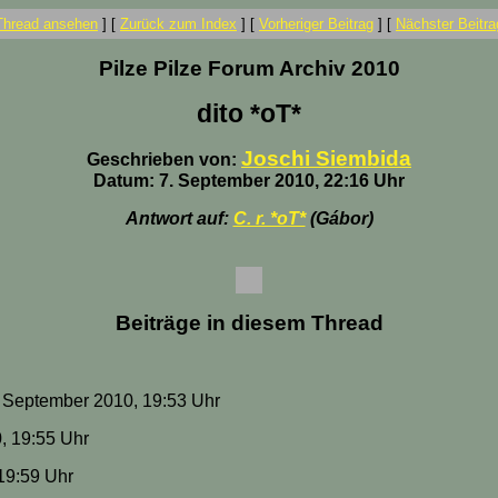
Thread ansehen
]
[
Zurück zum Index
]
[
Vorheriger Beitrag
]
[
Nächster Beitra
Pilze Pilze Forum Archiv 2010
dito *oT*
Joschi Siembida
Geschrieben von:
Datum: 7. September 2010, 22:16 Uhr
Antwort auf:
C. r. *oT*
(Gábor)
Beiträge in diesem Thread
7. September 2010, 19:53 Uhr
0, 19:55 Uhr
 19:59 Uhr