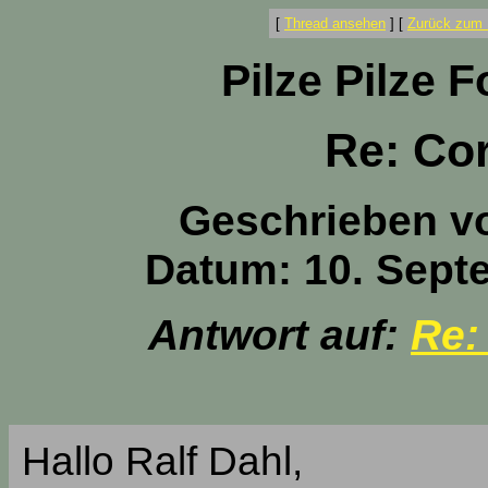
[
Thread ansehen
]
[
Zurück zum 
Pilze Pilze 
Re: Cor
Geschrieben v
Datum: 10. Sept
Antwort auf:
Re:
Hallo Ralf Dahl,