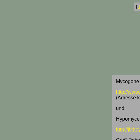
[
Mycogone s
http://ww
(Adresse k
und
Hypomyces 
http://jlc