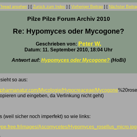
Thread ansehen
]
[
Zurück zum Index
]
[
Vorheriger Beitrag
]
[
Nächster Beitra
Pilze Pilze Forum Archiv 2010
Re: Hypomyces oder Mycogone?
Peter W.
Geschrieben von:
Datum: 11. September 2010, 18:04 Uhr
Antwort auf:
Hypomyces oder Mycogone?
(HoBi)
ieht so aus:
w.pharmanatur.com/Mycologie/Hypocreaceae/Mycogone
%20rose
opieren und eingeben, da Verlinkung nicht geht)
(weil sicher noch imperfekt) so wie links:
heype.free.fr/images/Ascomycetes/Hypomyces_rosellus_micro.jpg