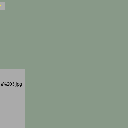
g
]
a%203.jpg