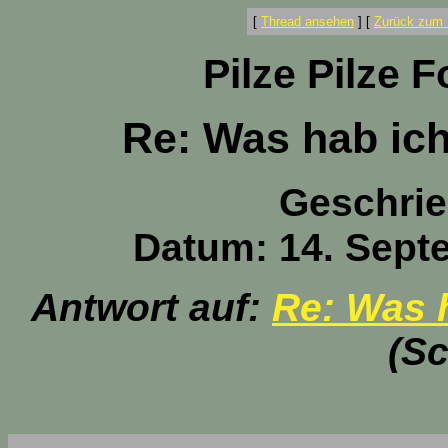
[
Thread ansehen
]
[
Zurück zum 
Pilze Pilze 
Re: Was hab ic
Geschri
Datum: 14. Sept
Antwort auf:
Re: Was 
(Sc