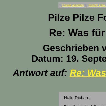
[
Thread ansehen
]
[
Zurück zum 
Pilze Pilze 
Re: Was für
Geschrieben 
Datum: 19. Sept
Antwort auf:
Re: Was
: Hallo Richard