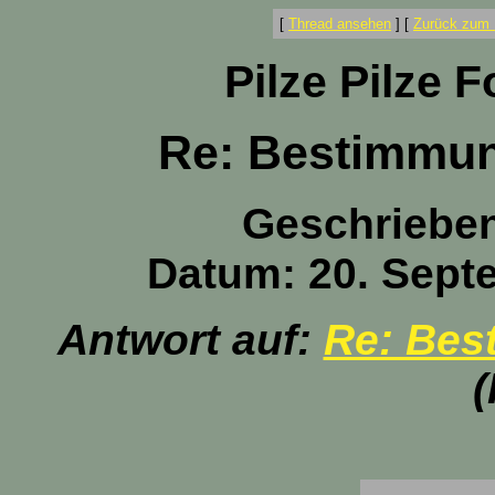
[
Thread ansehen
]
[
Zurück zum 
Pilze Pilze 
Re: Bestimmung
Geschriebe
Datum: 20. Sept
Antwort auf:
Re: Best
(