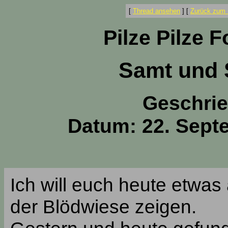
[
Thread ansehen
]
[
Zurück zum 
Pilze Pilze 
Samt und 
Geschri
Datum: 22. Sept
Ich will euch heute etwa
der Blödwiese zeigen.