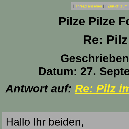
[
Thread ansehen
]
[
Zurück zum 
Pilze Pilze 
Re: Pil
Geschrieben
Datum: 27. Sept
Antwort auf:
Re: Pilz i
Hallo Ihr beiden,