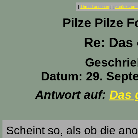
[
Thread ansehen
]
[
Zurück zum 
Pilze Pilze 
Re: Das
Geschrie
Datum: 29. Sept
Antwort auf:
Das 
Scheint so, als ob die a