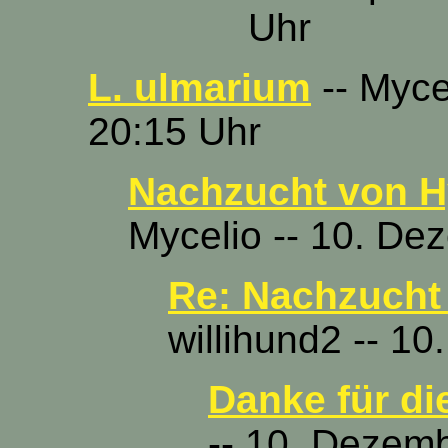
Uhr
L. ulmarium
-- Myce
20:15 Uhr
Nachzucht von H
Mycelio -- 10. De
Re: Nachzucht
willihund2 -- 1
Danke für di
-- 10. Dezem