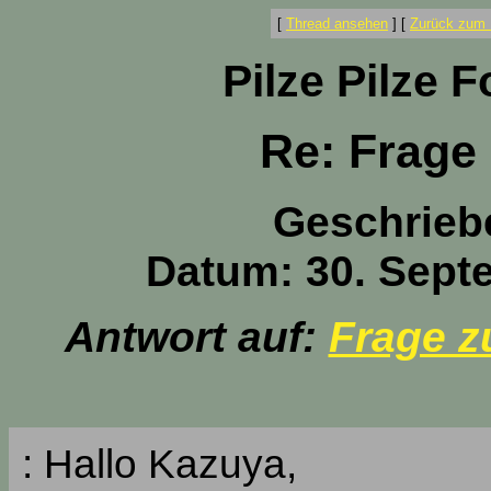
[
Thread ansehen
]
[
Zurück zum 
Pilze Pilze 
Re: Frage 
Geschrieb
Datum: 30. Sept
Antwort auf:
Frage z
: Hallo Kazuya,