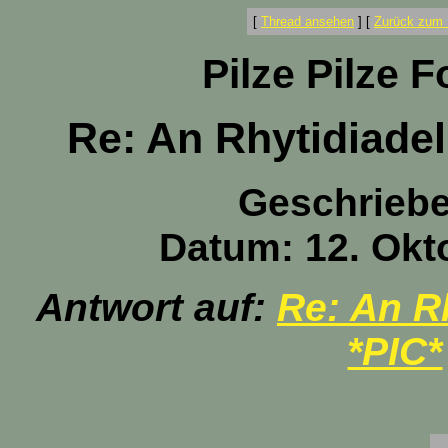
[
Thread ansehen
]
[
Zurück zum 
Pilze Pilze 
Re: An Rhytidiade
Geschrieb
Datum: 12. Okt
Antwort auf:
Re: An R
*PIC*