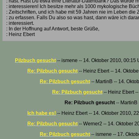
: hast. Hast Du etwa eine Literatur-Datenbank? Das würde m
: interessieren! Ich besitze mehr als 1000 mykologische Büc
: Zeitschriften, und ich habe mit 59 Jahren nie im Leben die Z
: zu erfassen. Falls Du also so was hast, dann wäre ich dara
: interessiert.
: In der Hoffnung auf Antwort, beste Grüße,
: Heinz Ebert
Pilzbuch gesucht
-- ismene -- 14. Oktober 2010, 00:15 
Re: Pilzbuch gesucht
-- Heinz Ebert -- 14. Oktob
Re: Pilzbuch gesucht
-- MartinB -- 14. Okto
Re: Pilzbuch gesucht
-- Heinz Ebert -
Re: Pilzbuch gesucht
-- MartinB
Ich habe es!
-- Heinz Ebert -- 14. Oktober 2010, 2
Re: Pilzbuch gesucht
-- Werner2 -- 14. Oktober 2
Re: Pilzbuch gesucht
-- ismene -- 17. Okto