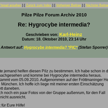
Thread ansehen
]
[
Zurück zum Index
]
[
Vorheriger Beitrag
]
[
Nächster Beitra
Pilze Pilze Forum Archiv 2010
Re: Hygrocybe intermedia?
Karl-Heinz
Geschrieben von:
Datum: 18. Oktober 2010, 23:14 Uhr
Antwort auf:
Hygrocybe intermedia? *PIC*
(Stefan Sporrer)
tte jemand helfen diesen Pilz zu bestimmen. Ich habe schon in 
e nachgesehen und komme bei Hygrocybe intermedia heraus.
tammt vom 05.09.2010. Aufgenommen auf der Fröttmaninger H
n München. Ich hoffe ich liege mit meiner ersten Einschätzung
ett daneben.
uch noch ein paar Fotos von der Gruppe außenrum, für den Fall
nicht ausreicht.
 für Eure Hilfe!