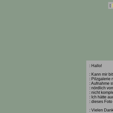
[
: Hallo!
: Kann mir bi
: Pilzgaleri
: Aufnahme s
: nördlich vo
: nicht kompl
: Ich hätte a
: dieses Foto 
: Vielen Dank