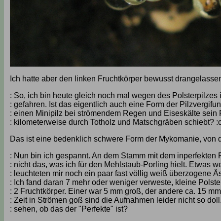
Ich hatte aber den linken Fruchtkörper bewusst drangelas
: So, ich bin heute gleich noch mal wegen des Polsterpilzes
: gefahren. Ist das eigentlich auch eine Form der Pilzvergif
: einen Minipilz bei strömendem Regen und Eiseskälte sein
: kilometerweise durch Totholz und Matschgräben schiebt? 
Das ist eine bedenklich schwere Form der Mykomanie, von de
: Nun bin ich gespannt. An dem Stamm mit dem inperfekten F
: nicht das, was ich für den Mehlstaub-Porling hielt. Etwas w
: leuchteten mir noch ein paar fast völlig weiß überzogene Ä
: Ich fand daran 7 mehr oder weniger verweste, kleine Polst
: 2 Fruchtkörper. Einer war 5 mm groß, der andere ca. 15 mm
: Zeit in Strömen goß sind die Aufnahmen leider nicht so doll
: sehen, ob das der "Perfekte" ist?