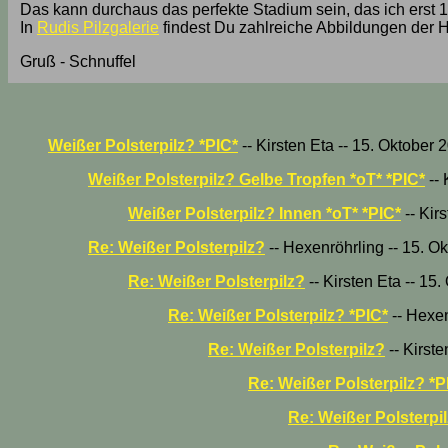
Das kann durchaus das perfekte Stadium sein, das ich erst 1
In
Rudis Pilzgalerie
findest Du zahlreiche Abbildungen der H
Gruß - Schnuffel
Weißer Polsterpilz? *PIC*
-- Kirsten Eta -- 15. Oktober 
Weißer Polsterpilz? Gelbe Tropfen *oT* *PIC*
-- 
Weißer Polsterpilz? Innen *oT* *PIC*
-- Kir
Re: Weißer Polsterpilz?
-- Hexenröhrling -- 15. O
Re: Weißer Polsterpilz?
-- Kirsten Eta -- 15
Re: Weißer Polsterpilz? *PIC*
-- Hexen
Re: Weißer Polsterpilz?
-- Kirste
Re: Weißer Polsterpilz? *P
Re: Weißer Polsterpi