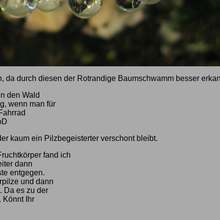
sen, da durch diesen der Rotrandige Baumschwamm besser erka
 in den Wald
ung, wenn man für
 Fahrrad
:oD
r kaum ein Pilzbegeisterter verschont bleibt.
ruchtkörper fand ich
eiter dann
ste entgegen.
erpilze und dann
. Da es zu der
. Könnt Ihr