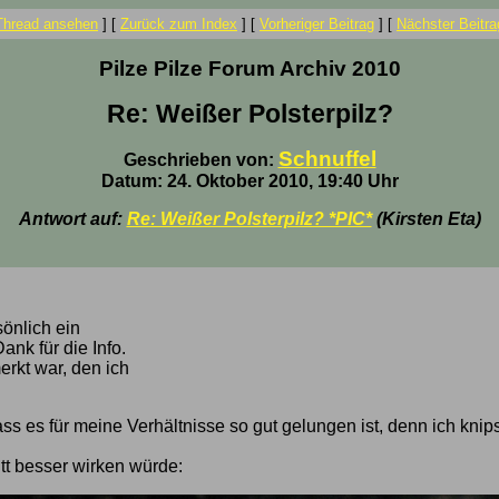
Thread ansehen
]
[
Zurück zum Index
]
[
Vorheriger Beitrag
]
[
Nächster Beitra
Pilze Pilze Forum Archiv 2010
Re: Weißer Polsterpilz?
Schnuffel
Geschrieben von:
Datum: 24. Oktober 2010, 19:40 Uhr
Antwort auf:
Re: Weißer Polsterpilz? *PIC*
(Kirsten Eta)
sönlich ein
nk für die Info.
erkt war, den ich
, dass es für meine Verhältnisse so gut gelungen ist, denn ich 
tt besser wirken würde: