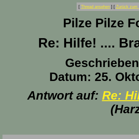
[
Thread ansehen
]
[
Zurück zum 
Pilze Pilze 
Re: Hilfe! .... B
Geschrieben
Datum: 25. Okt
Antwort auf:
Re: Hi
(Har